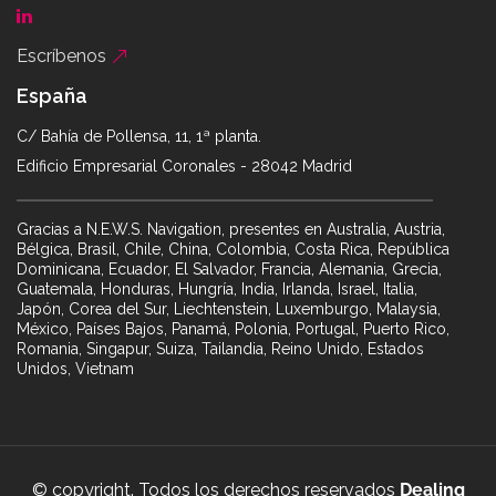
Escríbenos
España
C/ Bahía de Pollensa, 11, 1ª planta.
Edificio Empresarial Coronales - 28042 Madrid
Gracias a N.E.W.S. Navigation, presentes en Australia, Austria,
Bélgica, Brasil, Chile, China, Colombia, Costa Rica, República
Dominicana, Ecuador, El Salvador, Francia, Alemania, Grecia,
Guatemala, Honduras, Hungría, India, Irlanda, Israel, Italia,
Japón, Corea del Sur, Liechtenstein, Luxemburgo, Malaysia,
México, Países Bajos, Panamá, Polonia, Portugal, Puerto Rico,
Romania, Singapur, Suiza, Tailandia, Reino Unido, Estados
Unidos, Vietnam
© copyright. Todos los derechos reservados
Dealing